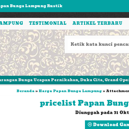
arangan Bunga Lampung Wedding Single
apan Bunga Lampung Wedding
LAMPUNG
TESTIMONIAL
ARTIKEL TERBARU
unga Papan Lampung Wedding
pan Bunga lampung Selamat & Sukses Single
anding Flower Lampung
arangan Bunga Lampung
pan Bunga Lampung Duka Cita
Bunga Ucapan Pernikahan, Duka Cita, Grand Opeing, Sert
Beranda
»
Harga Papan Bunga Lampung
» Attachmen
apan Bunga Lampung Rustik
pricelist Papan Bung
Diunggah pada 31 Okt
Download Ga