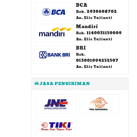
BCA
2930608702
Rek.
An. Elis Yulianti
Mandiri
1140031150009
Rek.
An. Elis Yulianti
BRI
Rek.
013001094252507
An. Elis Yulianti
JASA PENGIRIMAN