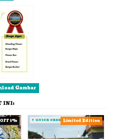
load Gambar
INI:
OFF 5%
QUICK ORDER
Limited Edition