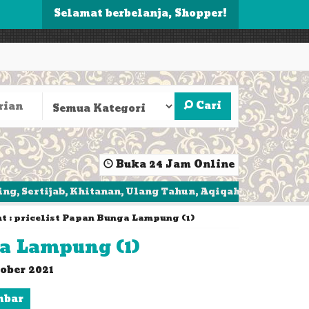
Selamat berbelanja, Shopper!
Cari
Buka 24 Jam Online
ijab, Khitanan, Ulang Tahun, Aqiqah, Walimatul
Dapa
t : pricelist Papan Bunga Lampung (1)
a Lampung (1)
ober 2021
mbar