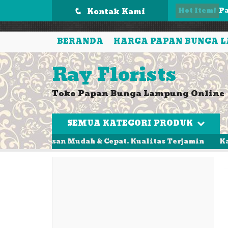
');
Hot Item!
Kontak Kami
k
q
P
BERANDA
HARGA PAPAN BUNGA 
B
Ray Florists
Pa
Toko Papan Bunga Lampung Online
St
k
SEMUA KATEGORI PRODUK
Pa
Pesan Mudah & Cepat. Kualitas Terjamin
Karangan 
P