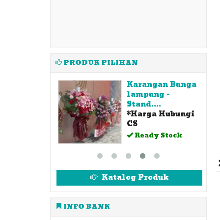
PRODUK PILIHAN
angan Bunga
Toko Bunga
pung -
Lampung
Rp 750.000
....
Rp
rga Hubungi
850.000
Ready Stock
ady Stock
SKU: PP 1
Katalog Produk
INFO BANK