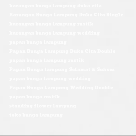
karangan bunga lampung duka cita
Karangan Bunga Lampung Duka Cita Single
karangan bunga lampung rustik
karangan bunga lampung wedding
papan bunga lampung
Papan Bunga Lampung Duka Cita Double
papan bunga lampung rustik
Papan Bunga lampung Selamat & Sukses
papan bunga lampung wedding
Papan Bunga Lampung Wedding Double
papan bunga rustik
standing flower lampung
toko bunga lampung