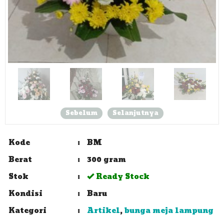
Sebelum
Selanjutnya
Kode
:
BM
Berat
:
300 gram
Stok
:
Ready Stock
Kondisi
:
Baru
Kategori
:
Artikel
,
bunga meja lampung