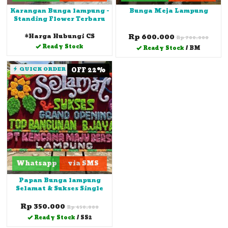
Karangan Bunga lampung -
Bunga Meja Lampung
Standing Flower Terbaru
*Harga Hubungi CS
Rp 600.000
Rp 700.000
Ready Stock
Ready Stock
/ BM
QUICK ORDER
OFF 22%
Whatsapp
via SMS
Papan Bunga lampung
Selamat & Sukses Single
Rp 350.000
Rp 450.000
Ready Stock
/ SS2