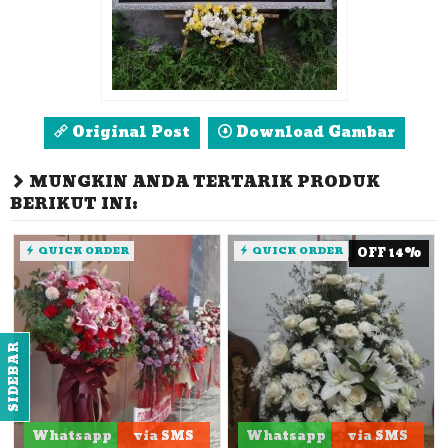
Original Post
Download Gambar
MUNGKIN ANDA TERTARIK PRODUK
BERIKUT INI:
QUICK ORDER
QUICK ORDER
OFF 14%
SIDEBAR
Whatsapp
via SMS
Whatsapp
via SMS