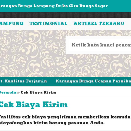
rangan Bunga Lampung Duka Cita
apan Bunga Lampung Wedding
LAMPUNG
TESTIMONIAL
ARTIKEL TERBARU
oko Bunga Lampung
pan Bunga Lampung Duka Cita
arangan Bunga Lampung Rustik
unga Papan Lampung Wedding
arangan Bunga Lampung Wedding Single
tas Terjamin
Karangan Bunga Ucapan Pernikahan, Duka
Beranda
»
Cek Biaya Kirim
rangan Bunga Lampung Duka Cita Bunga Segar
Cek Biaya Kirim
Fasilitas
cek biaya pengiriman
memberikan kemudah
biaya/ongkos kirim barang pesanan Anda.