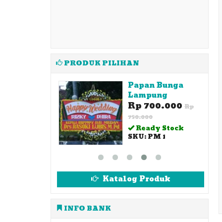
PRODUK PILIHAN
an Bunga
Karangan Bunga
pung
Lampung Duka
700.000
Ci....
Rp
Rp 350.000
Rp
00
450.000
ady Stock
 PM 1
Ready Stock
SKU: DC2
Katalog Produk
INFO BANK