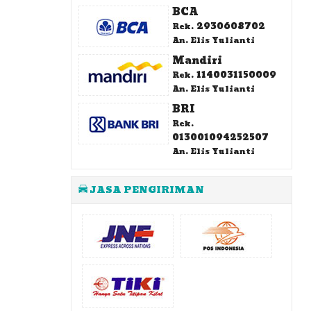
BCA
2930608702
Rek.
An. Elis Yulianti
Mandiri
1140031150009
Rek.
An. Elis Yulianti
BRI
Rek.
013001094252507
An. Elis Yulianti
JASA PENGIRIMAN