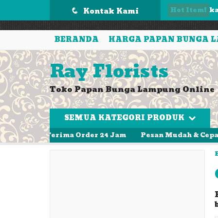
');
Hot Item!
Kontak Kami
Ka
q
P
BERANDA
HARGA PAPAN BUNGA 
T
Ray Florists
Pa
Toko Papan Bunga Lampung Online
K
B
SEMUA KATEGORI PRODUK
k
apih Terima Order 24 Jam
Pesan Mudah & Cepat. Kuali
ka