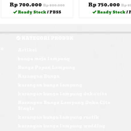
Rp 700.000
Rp 750.000
Rp 800.000
Rp 8
Ready Stock
/ PBSS
Ready Stock
/ 
KATEGORI PRODUK
ko
Artikel
bunga meja lampung
Bunga Papan Lampung
Karangan Bunga
karangan bunga lampung
karangan bunga lampung duka cita
Karangan Bunga Lampung Duka Cita
Single
karangan bunga lampung rustik
karangan bunga lampung wedding