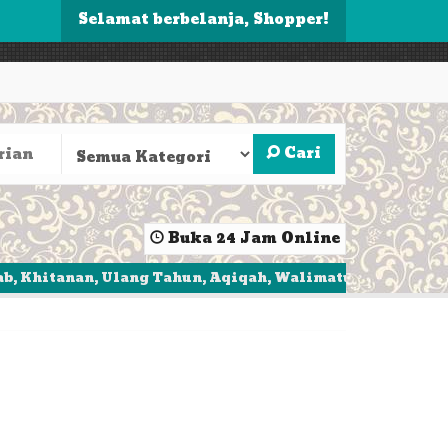
Selamat berbelanja, Shopper!
Cari
Buka 24 Jam Online
n, Ulang Tahun, Aqiqah, Walimatul
Dapatkan Penawara