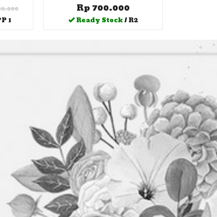
Rp 700.000
50.000
PP 1
Ready Stock
/ R2