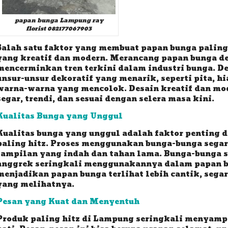
papan bunga Lampung ray
florist 082177067903
Salah satu faktor yang membuat papan bunga paling
yang kreatif dan modern. Merancang papan bunga d
mencerminkan tren terkini dalam industri bunga. 
unsur-unsur dekoratif yang menarik, seperti pita, h
warna-warna yang mencolok. Desain kreatif dan mod
segar, trendi, dan sesuai dengan selera masa kini.
Kualitas Bunga yang Unggul
Kualitas bunga yang unggul adalah faktor penting
paling hitz. Proses menggunakan bunga-bunga segar
tampilan yang indah dan tahan lama. Bunga-bunga se
anggrek seringkali menggunakannya dalam papan bu
menjadikan papan bunga terlihat lebih cantik, sega
yang melihatnya.
Pesan yang Kuat dan Menyentuh
Produk paling hitz di Lampung seringkali menyamp