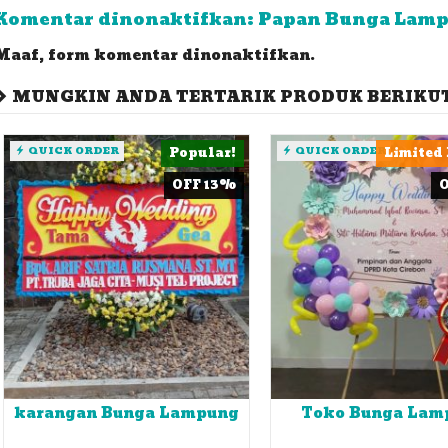
Komentar dinonaktifkan: Papan Bunga Lam
Maaf, form komentar dinonaktifkan.
MUNGKIN ANDA TERTARIK PRODUK BERIKUT 
QUICK ORDER
Popular!
QUICK ORDER
Limited 
OFF 13%
karangan Bunga Lampung
Toko Bunga Lam