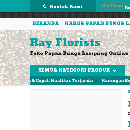
');
Hot Item!
B
Kontak Kami
q
Ka
BERANDA
HARGA PAPAN BUNGA 
K
Ray Florists
B
Toko Papan Bunga Lampung Online
Pa
Pa
SEMUA KATEGORI PRODUK
Ka
h & Cepat. Kualitas Terjamin
Karangan Bunga Ucapan 
ka