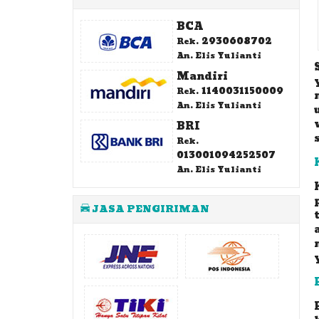
BCA
2930608702
Rek.
An. Elis Yulianti
Mandiri
1140031150009
Rek.
An. Elis Yulianti
BRI
Rek.
013001094252507
An. Elis Yulianti
JASA PENGIRIMAN