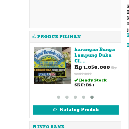
PRODUK PILIHAN
an Bunga
karangan Bunga
pung -
Lampung Duka
l Ak....
Ci....
450.000
Rp 1.050.000
Rp
Rp
0
1.100.000
ady Stock
Ready Stock
 PBA
SKU: BS 1
Katalog Produk
INFO BANK