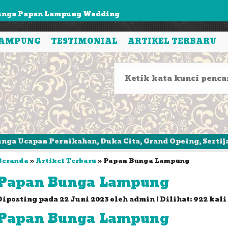
unga Papan Lampung Wedding
rangan Bunga Lampung Duka Cita
LAMPUNG
TESTIMONIAL
ARTIKEL TERBARU
arangan Bunga Lampung Rustik
unga Meja Lampung
pan Bunga Lampung Duka Cita
pan Bunga lampung Selamat & Sukses Single
rangan Bunga Lampung Selamat & Sukses
Pernikahan, Duka Cita, Grand Opeing, Sertijab, Khitana
rangan Bunga Lampung Duka Cita Bunga Segar
Beranda
»
Artikel Terbaru
» Papan Bunga Lampung
Papan Bunga Lampung
Diposting pada 22 Juni 2023 oleh admin | Dilihat: 922 kali
Papan Bunga Lampung