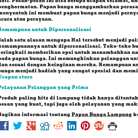
hati. Pesan-pesan ini bisa berupa ucapan selamat, u
penghormatan. Papan bunga menggambarkan perasaa
menyentuh ini membuat papan bunga menjadi pernya
acara atau perayaan.
Kemampuan untuk Dipersonalisasi
Salah satu alasan mengapa Hal tersebut menjadi pa
kemampuannya untuk dipersonalisasi. Toko-toko b
seringkali memberikan opsi untuk menambahkan nam
pada papan bunga. Ini memungkinkan pelanggan un
dan sesuai dengan keinginan mereka. Kemampuan un
bunga menjadi hadiah yang sangat spesial dan mem
Ucapan store
Pelayanan Pelanggan yang Prima
Produk paling hitz di lampung tidak hanya ditentuk
pesan yang kuat, tapi juga oleh pelayanan yang mak
Bagikan informasi tentang
Papan Bunga Lampung
ke