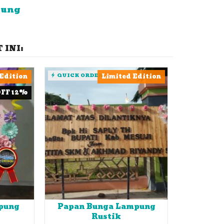
pung
INI:
Edition
QUICK ORDER
Limited Edition
OFF 12%
pung
Papan Bunga Lampung
Rustik