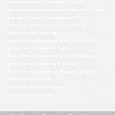
karangan bunga lampung duka cita
Karangan Bunga Lampung Duka Cita Single
karangan bunga lampung rustik
karangan bunga lampung wedding
papan bunga lampung
Papan Bunga Lampung Duka Cita Double
papan bunga lampung rustik
Papan Bunga lampung Selamat & Sukses
papan bunga lampung wedding
Papan Bunga Lampung Wedding Double
papan bunga rustik
standing flower lampung
toko bunga lampung