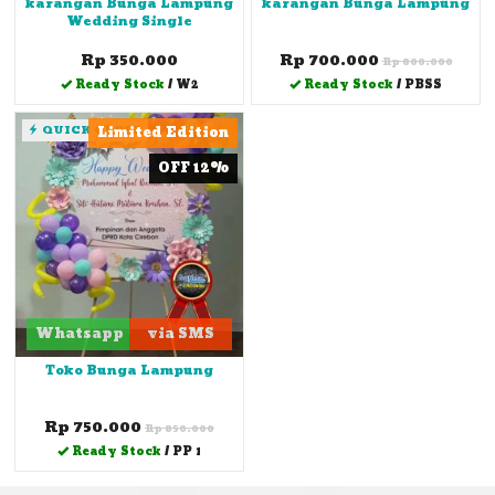
karangan Bunga Lampung
karangan Bunga Lampung
Wedding Single
Rp 350.000
Rp 700.000
Rp 800.000
Ready Stock
/ W2
Ready Stock
/ PBSS
QUICK ORDER
Limited Edition
OFF 12%
Whatsapp
via SMS
Toko Bunga Lampung
Rp 750.000
Rp 850.000
Ready Stock
/ PP 1