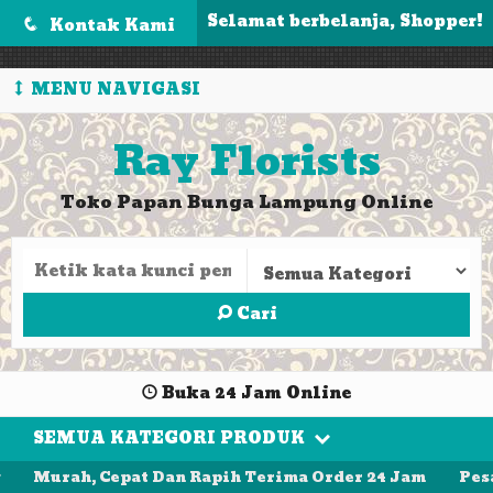
');
Selamat berbelanja, Shopper!
Kontak Kami
q
MENU NAVIGASI
Ray Florists
Toko Papan Bunga Lampung Online
Cari
Buka 24 Jam Online
SEMUA KATEGORI PRODUK
Murah, Cepat Dan Rapih Terima Order 24 Jam
Pesan