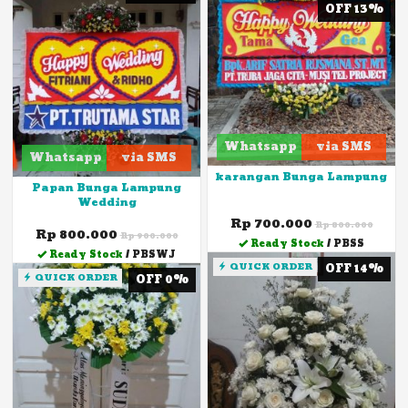
OFF 13%
Whatsapp
via SMS
Whatsapp
via SMS
karangan Bunga Lampung
Papan Bunga Lampung
Wedding
Rp 700.000
Rp 800.000
Rp 800.000
Rp 900.000
Ready Stock
/ PBSS
Ready Stock
/ PBSWJ
QUICK ORDER
OFF 14%
QUICK ORDER
OFF 0%