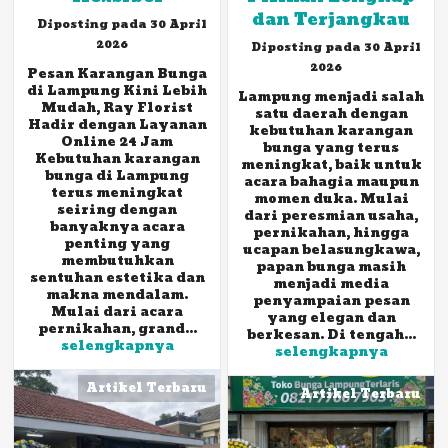
dan Terjangkau
Diposting pada 30 April
2026
Diposting pada 30 April
2026
Pesan Karangan Bunga
di Lampung Kini Lebih
Lampung menjadi salah
Mudah, Ray Florist
satu daerah dengan
Hadir dengan Layanan
kebutuhan karangan
Online 24 Jam
bunga yang terus
Kebutuhan karangan
meningkat, baik untuk
bunga di Lampung
acara bahagia maupun
terus meningkat
momen duka. Mulai
seiring dengan
dari peresmian usaha,
banyaknya acara
pernikahan, hingga
penting yang
ucapan belasungkawa,
membutuhkan
papan bunga masih
sentuhan estetika dan
menjadi media
makna mendalam.
penyampaian pesan
Mulai dari acara
yang elegan dan
pernikahan, grand...
berkesan. Di tengah...
selengkapnya
selengkapnya
Artikel Terbaru
Artikel Terbaru