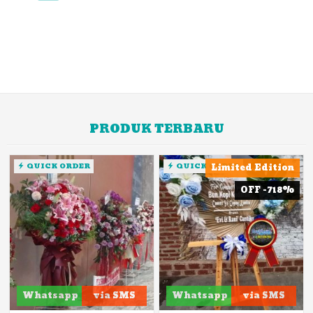
PRODUK TERBARU
QUICK ORDER
QUICK ORDER
Limited Edition
OFF -718%
Whatsapp
via SMS
Whatsapp
via SMS