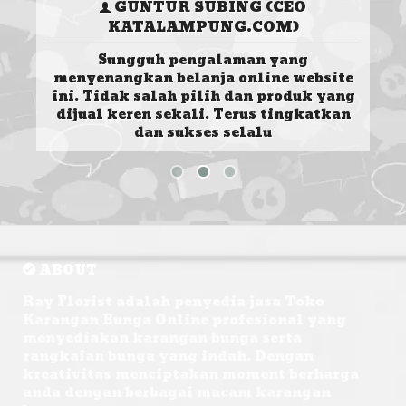
UR
GUNTUR SUBING (CEO
KATALAMPUNG.COM)
i
Sungguh pengalaman yang
S
al
menyenangkan belanja online website
H
duk
ini. Tidak salah pilih dan produk yang
d
tu
dijual keren sekali. Terus tingkatkan
da
 ada
dan sukses selalu
tu
ABOUT
Ray Florist adalah penyedia jasa Toko
Karangan Bunga Online profesional yang
menyediakan karangan bunga serta
rangkaian bunga yang indah. Dengan
kreativitas menciptakan moment berharga
anda dengan berbagai macam karangan