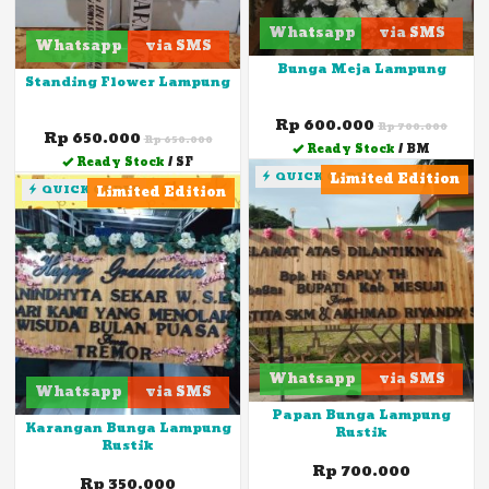
Whatsapp
via SMS
Whatsapp
via SMS
Bunga Meja Lampung
Standing Flower Lampung
Rp 600.000
Rp 700.000
Rp 650.000
Rp 650.000
Ready Stock
/ BM
Ready Stock
/ SF
QUICK ORDER
Limited Edition
QUICK ORDER
Limited Edition
Whatsapp
via SMS
Whatsapp
via SMS
Papan Bunga Lampung
Karangan Bunga Lampung
Rustik
Rustik
Rp 700.000
Rp 350.000