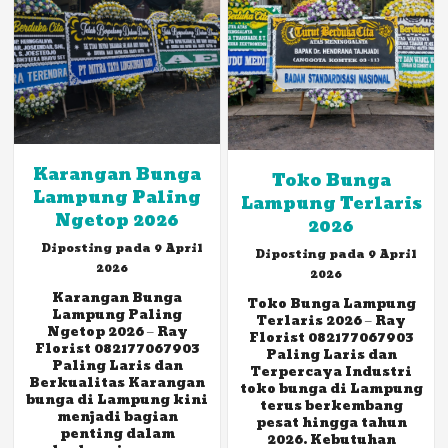
Karangan Bunga
Toko Bunga
Lampung Paling
Lampung Terlaris
Ngetop 2026
2026
Diposting pada 9 April
Diposting pada 9 April
2026
2026
Karangan Bunga
Toko Bunga Lampung
Lampung Paling
Terlaris 2026 – Ray
Ngetop 2026 – Ray
Florist 082177067903
Florist 082177067903
Paling Laris dan
Paling Laris dan
Terpercaya Industri
Berkualitas Karangan
toko bunga di Lampung
bunga di Lampung kini
terus berkembang
menjadi bagian
pesat hingga tahun
penting dalam
2026. Kebutuhan