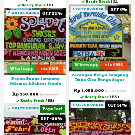
Ready Stock
/ R2
Ready Stock
/ R1
QUICK ORDER
OFF 5%
QUICK ORDER
OFF 22%
Whatsapp
via SMS
Whatsapp
via SMS
karangan Bunga Lampung
Papan Bunga lampung
Duka Cita Bunga Segar
Selamat & Sukses Single
Rp 1.050.000
Rp 1.100.000
Rp 350.000
Rp 450.000
Ready Stock
/ BS 1
Ready Stock
/ SS2
QUICK ORDER
OFF 14%
QUICK ORDER
Popular!
OFF -20%