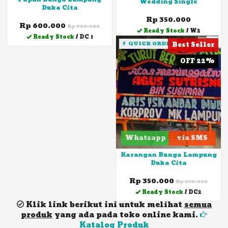
Wedding Single
Duka Cita
Rp 350.000
Rp 600.000
Rp 700.000
Ready Stock
/ W2
Ready Stock
/ DC 1
QUICK ORDER
Best Seller
OFF 22%
Whatsapp
via SMS
Karangan Bunga Lampung
Duka Cita
Rp 350.000
Rp 450.000
Ready Stock
/ DC2
Klik link berikut ini untuk melihat
semua
produk
yang ada pada toko online kami.
Katalog Produk