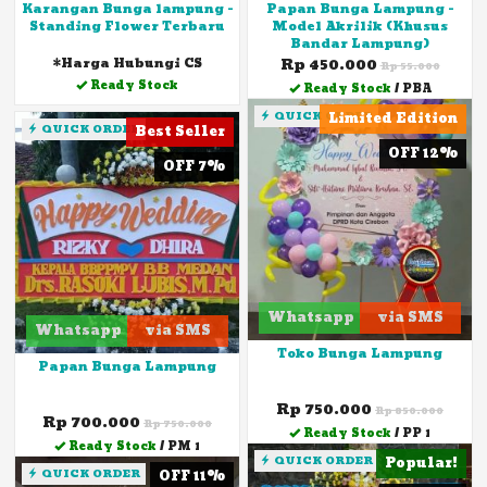
Karangan Bunga lampung -
Papan Bunga Lampung -
Standing Flower Terbaru
Model Akrilik (Khusus
Bandar Lampung)
*Harga Hubungi CS
Rp 450.000
Rp 55.000
Ready Stock
Ready Stock
/ PBA
QUICK ORDER
Limited Edition
QUICK ORDER
Best Seller
OFF 12%
OFF 7%
Whatsapp
via SMS
Whatsapp
via SMS
Toko Bunga Lampung
Papan Bunga Lampung
Rp 750.000
Rp 850.000
Rp 700.000
Rp 750.000
Ready Stock
/ PP 1
Ready Stock
/ PM 1
QUICK ORDER
Popular!
QUICK ORDER
OFF 11%