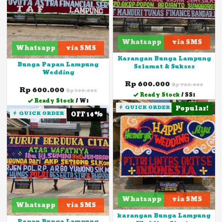
Whatsapp
via SMS
Whatsapp
via SMS
Karangan Bunga Lampung
Bunga Papan Lampung
Selamat & Sukses
Wedding
Rp 600.000
Rp 700.000
Rp 600.000
Rp 500.000
Ready Stock
/ SS1
Ready Stock
/ W1
QUICK ORDER
Popular!
QUICK ORDER
OFF 14%
Whatsapp
via SMS
Whatsapp
via SMS
karangan Bunga Lampung
Papan Bunga Lampung