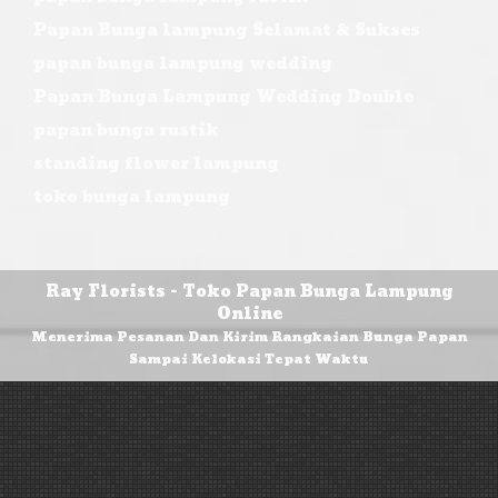
Papan Bunga lampung Selamat & Sukses
papan bunga lampung wedding
Papan Bunga Lampung Wedding Double
papan bunga rustik
standing flower lampung
toko bunga lampung
Ray Florists - Toko Papan Bunga Lampung
Online
Menerima Pesanan Dan Kirim Rangkaian Bunga Papan
Sampai Kelokasi Tepat Waktu