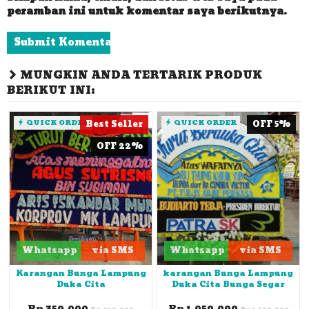
peramban ini untuk komentar saya berikutnya.
MUNGKIN ANDA TERTARIK PRODUK
BERIKUT INI:
QUICK ORDER
Best Seller
QUICK ORDER
OFF 5%
OFF 22%
Whatsapp
via SMS
Whatsapp
via SMS
Karangan Bunga Lampung
karangan Bunga Lampung
Duka Cita
Duka Cita Bunga Segar
Rp 350.000
Rp 1.050.000