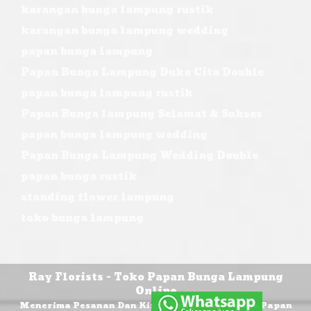
karangan bunga lampung rustik
karangan bunga lampung wedding
papan bunga lampung
Papan Bunga Lampung Duka Cita Double
papan bunga lampung rustik
Papan Bunga lampung Selamat & Sukses
papan bunga lampung wedding
Papan Bunga Lampung Wedding Double
papan bunga rustik
standing flower lampung
toko bunga lampung
Ray Florists - Toko Papan Bunga Lampung
Online
Menerima Pesanan Dan Kirim Rangkaian Bunga Papan