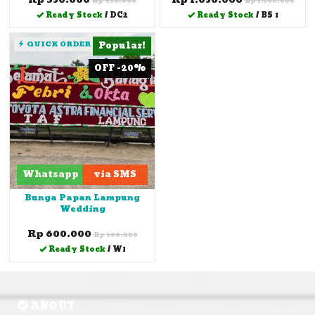
Rp 450.000
Rp 1.100.000
Ready Stock
/ DC2
Ready Stock
/ BS 1
QUICK ORDER
Popular!
OFF -20%
Whatsapp
via SMS
Bunga Papan Lampung
Wedding
Rp 600.000
Rp 500.000
Ready Stock
/ W1
ABOUT