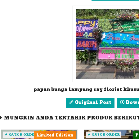
papan bunga lampung ray florist khus
Original Post
Down
MUNGKIN ANDA TERTARIK PRODUK BERIKUT 
QUICK ORDER
Limited Edition
QUICK ORDER
P