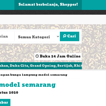
Selamat berbelanja, Shopper!
Cari
Buka 24 Jam Online
Cita, Grand Opeing, Sertijab, Khitanan, Ulang Tahun, 
 papan bunga lampung model semarang
model semarang
stus 2020
mbar