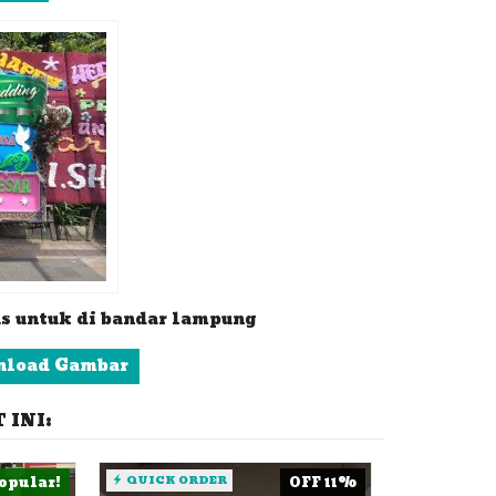
us untuk di bandar lampung
load Gambar
INI:
opular!
QUICK ORDER
OFF 11%