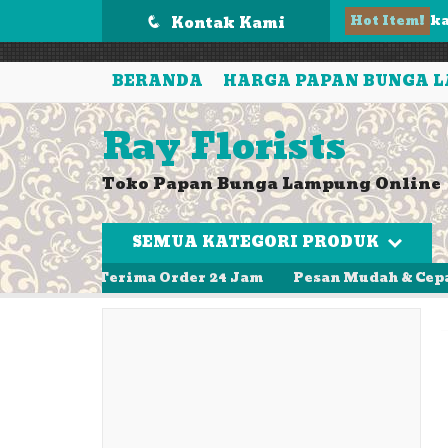
');
Hot Item!
K
Kontak Kami
q
P
BERANDA
HARGA PAPAN BUNGA 
T
Ray Florists
Ka
Toko Papan Bunga Lampung Online
Pa
P
SEMUA KATEGORI PRODUK
Pa
pih Terima Order 24 Jam
Pesan Mudah & Cepat. Kuali
k