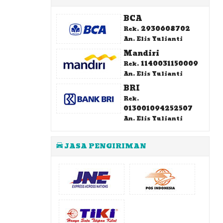
BCA
2930608702
Rek.
An. Elis Yulianti
Mandiri
1140031150009
Rek.
An. Elis Yulianti
BRI
Rek.
013001094252507
An. Elis Yulianti
JASA PENGIRIMAN