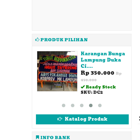
PRODUK PILIHAN
angan Bunga
Bunga Meja
pung Duka
Lampung
Rp 600.000
Rp
350.000
Rp
700.000
00
Ready Stock
SKU: BM
ady Stock
 DC2
Katalog Produk
INFO BANK