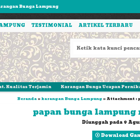
arangan Bunga Lampung Rustik
apan Bunga Lampung Rustik
LAMPUNG
TESTIMONIAL
ARTIKEL TERBARU
oko Bunga Lampung
rangan Bunga lampung - Standing Flower Terbaru
pan Bunga Lampung - Model Akrilik (Khusus Bandar....
apan Bunga Lampung
pan Bunga lampung Selamat & Sukses Single
tas Terjamin
Karangan Bunga Ucapan Pernikahan, Duka 
arangan Bunga Lampung
Beranda
»
karangan Bunga Lampung
» Attachment :
papan bunga lampung 
Diunggah pada 9 Agu
Download Ga