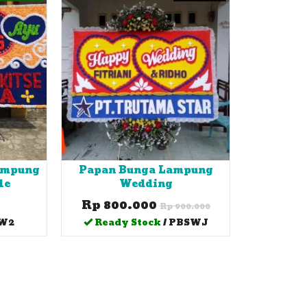
ampung
Papan Bunga Lampung
le
Wedding
Rp 800.000
Rp 900.000
 W2
Ready Stock
/ PBSWJ