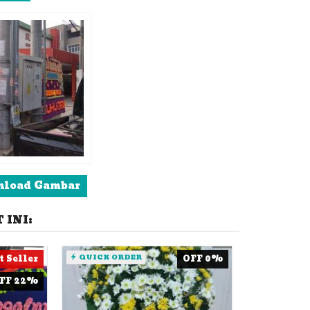
load Gambar
INI:
t Seller
QUICK ORDER
OFF 0%
FF 22%