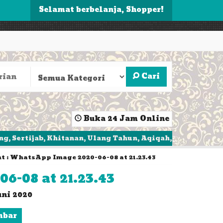
Selamat berbelanja, Shopper!
Cari
Buka 24 Jam Online
b, Khitanan, Ulang Tahun, Aqiqah, Walimatul
Dapatka
 : WhatsApp Image 2020-06-08 at 21.23.43
-08 at 21.23.43
uni 2020
mbar