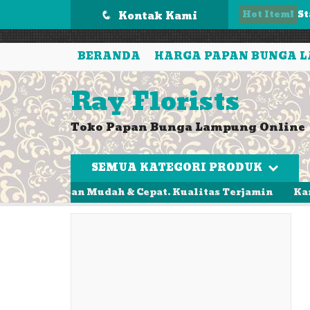
');
Hot Item!
P
Kontak Kami
q
T
BERANDA
HARGA PAPAN BUNGA 
Pa
Ray Florists
K
Toko Papan Bunga Lampung Online
Ka
k
SEMUA KATEGORI PRODUK
Pa
Pesan Mudah & Cepat. Kualitas Terjamin
Karangan Bun
St