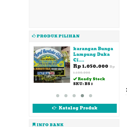
PRODUK PILIHAN
angan Bunga
Karangan Bunga
pung Duka
lampung -
Stand....
1.050.000
*Harga Hubungi
Rp
CS
.000
Ready Stock
ady Stock
BS 1
Katalog Produk
INFO BANK