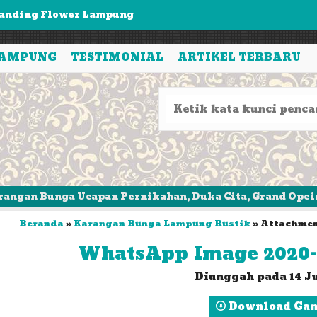
apan Bunga Lampung Rustik
oko Bunga Lampung
LAMPUNG
TESTIMONIAL
ARTIKEL TERBARU
pan Bunga Lampung Duka Cita
arangan Bunga Lampung Rustik
rangan Bunga lampung - Standing Flower Terbaru
arangan Bunga Lampung
pan Bunga Lampung - Model Akrilik (Khusus Bandar....
ga Ucapan Pernikahan, Duka Cita, Grand Opeing, Sertija
anding Flower Lampung
Beranda
»
Karangan Bunga Lampung Rustik
» Attachment
WhatsApp Image 2020-06
Diunggah pada 14 J
Download Ga