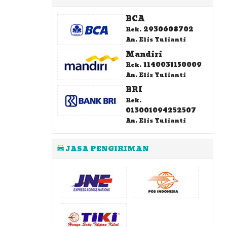
BCA
2930608702
Rek.
An. Elis Yulianti
Mandiri
1140031150009
Rek.
An. Elis Yulianti
BRI
Rek.
013001094252507
An. Elis Yulianti
JASA PENGIRIMAN