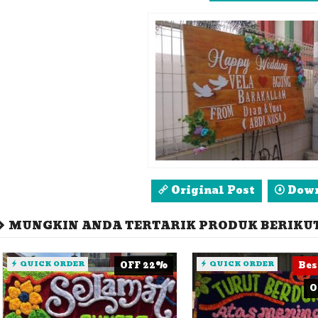
Original Post
Down
MUNGKIN ANDA TERTARIK PRODUK BERIKUT 
QUICK ORDER
OFF 22%
QUICK ORDER
Bes
O