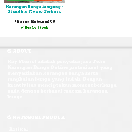
Karangan Bunga lampung -
Standing Flower Terbaru
*Harga Hubungi CS
Ready Stock
ABOUT
Ray Florist adalah penyedia jasa Toko
Karangan Bunga Online profesional yang
menyediakan karangan bunga serta
rangkaian bunga yang indah. Dengan
kreativitas menciptakan moment berharga
anda dengan berbagai macam karangan
bunga.
KATEGORI PRODUK
Artikel