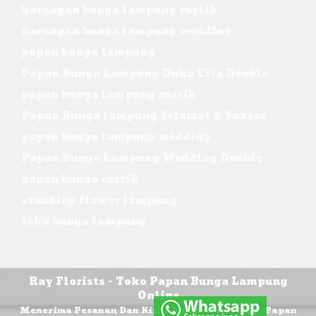
karangan bunga lampung rustik
karangan bunga lampung wedding
papan bunga lampung
Papan Bunga Lampung Duka Cita Double
papan bunga lampung rustik
Papan Bunga lampung Selamat & Sukses
papan bunga lampung wedding
Papan Bunga Lampung Wedding Double
papan bunga rustik
standing flower lampung
toko bunga lampung
Ray Florists - Toko Papan Bunga Lampung
Online
Menerima Pesanan Dan Kirim Rangkaian Bunga Papan