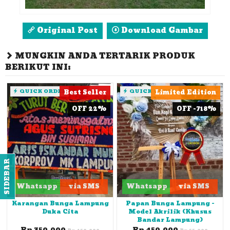
Original Post
Download Gambar
MUNGKIN ANDA TERTARIK PRODUK
BERIKUT INI:
QUICK ORDER
Best Seller
QUICK ORDER
Limited Edition
OFF 22%
OFF -718%
SIDEBAR
Whatsapp
via SMS
Whatsapp
via SMS
Karangan Bunga Lampung
Papan Bunga Lampung -
Duka Cita
Model Akrilik (Khusus
Bandar Lampung)
Rp 350.000
Rp 450.000