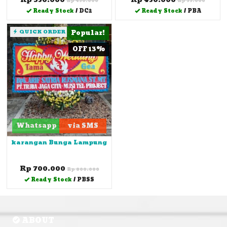
Rp 450.000
Rp 55.000
Ready Stock
/ DC2
Ready Stock
/ PBA
QUICK ORDER
Popular!
OFF 13%
Whatsapp
via SMS
karangan Bunga Lampung
Rp 700.000
Rp 800.000
Ready Stock
/ PBSS
ABOUT